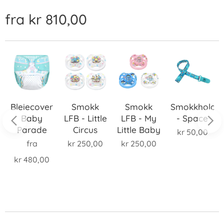
fra
kr
810,00
Bleiecover
Smokk
Smokk
Smokkholde
Baby
LFB - Little
LFB - My
- Space
Parade
Circus
Little Baby
kr
50,00
fra
kr
250,00
kr
250,00
kr
480,00