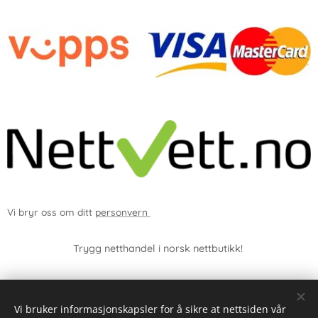
Vi bryr oss om ditt
personvern
Trygg netthandel i norsk nettbutikk!
Copyright © 2020 - 2026 DLsupply.no - All rights reserved.
Vi bruker informasjonskapsler for å sikre at nettsiden vår