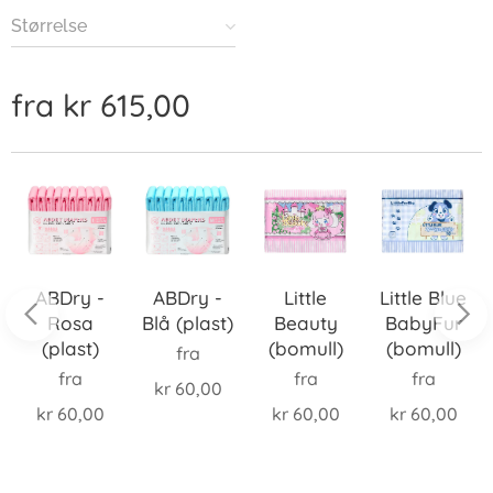
Størrelse
fra
kr
615,00
ABDry -
ABDry -
Little
Little Blue
Rosa
Blå (plast)
Beauty
BabyFur
(plast)
(bomull)
(bomull)
fra
fra
fra
fra
kr
60,00
kr
60,00
kr
60,00
kr
60,00