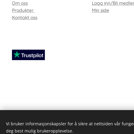
Om oss
Logg inn/Bli medl
Produkter
Min side
Kontakt oss
-
Vi bruker informasjonskapsler for å sikre at nettsiden vår funger
deg best mulig brukeropplevelse.