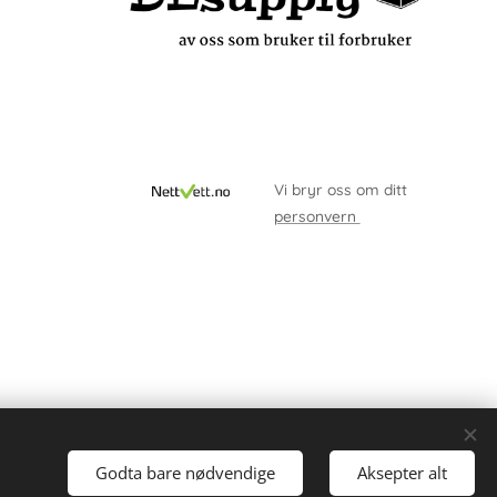
Vi bryr oss om ditt
personvern
Godta bare nødvendige
Aksepter alt