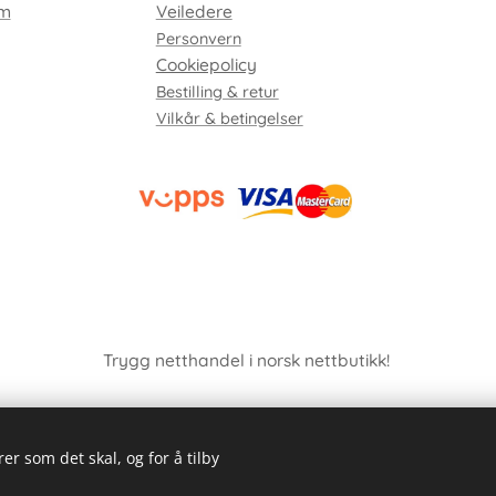
em
Veiledere
Personvern
Cookiepolicy
Bestilling & retur
Vilkår & betingelser
Trygg netthandel i norsk nettbutikk!
er som det skal, og for å tilby