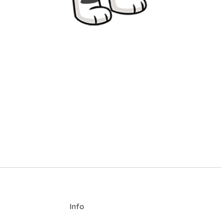
I
nfo