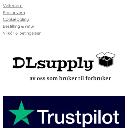
Veiledere
Personvern
Cookiepolicy
Bestilling & retur
Vilkår & betingelser