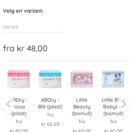
Velg en variant:
Variant
fra
kr
48,00
ABDry -
ABDry -
Little
Little Blue
Rosa
Blå (plast)
Beauty
BabyFur
(plast)
(bomull)
(bomull)
fra
fra
fra
fra
kr
60,00
kr
60,00
kr
60,00
kr
60,00