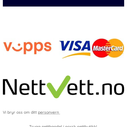
-
Vi bryr oss om ditt
personvern
Trygg netthandel i norsk nettbutikk!