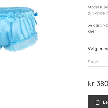
Model type:
(Livvidde c
Se også v
klær.
Velg en v
Farge
kr
380
Le