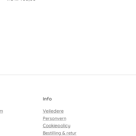
I
nfo
em
Veiledere
Personvern
Cookiepolicy
Bestilling & retur