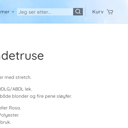
 mer
Kurv
ndetruse
er med stretch.
 DDLG/ABDL lek.
både blonder og fire pene sløyfer.
eller Rosa.
Polyester.
 bruk.