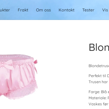
ukter
Frakt
Om oss
Kontakt
Tester
Vis
Blo
Blondetrus
Perfekt til
Trusen har 
Farge: Blå 
Materiale: 
Vaskes før