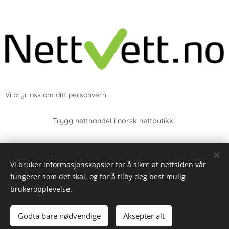
Vi bryr oss om ditt
personvern
Trygg netthandel i norsk nettbutikk!
Copyright © 2020 - 2026 DLsupply.no - All rights reserved.
Vi bruker informasjonskapsler for å sikre at nettsiden vår
fungerer som det skal, og for å tilby deg best mulig
Informasjonskapsler
brukeropplevelse.
Legg til i handlekurven
Godta bare nødvendige
Aksepter alt