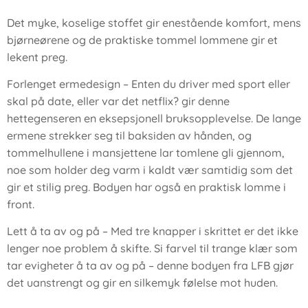
Det myke, koselige stoffet gir enestående komfort, mens
bjørneørene og de praktiske tommel lommene gir et
lekent preg.
Forlenget ermedesign – Enten du driver med sport eller
skal på date, eller var det netflix? gir denne
hettegenseren en eksepsjonell bruksopplevelse. De lange
ermene strekker seg til baksiden av hånden, og
tommelhullene i mansjettene lar tomlene gli gjennom,
noe som holder deg varm i kaldt vær samtidig som det
gir et stilig preg. Bodyen har også en praktisk lomme i
front.
Lett å ta av og på – Med tre knapper i skrittet er det ikke
lenger noe problem å skifte. Si farvel til trange klær som
tar evigheter å ta av og på – denne bodyen fra LFB gjør
det uanstrengt og gir en silkemyk følelse mot huden.