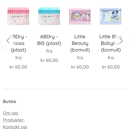
ABDry -
ABDry -
Little
Little Blue
Rosa
Blå (plast)
Beauty
BabyFur
(plast)
(bomull)
(bomull)
fra
fra
fra
fra
kr
60,00
kr
60,00
kr
60,00
kr
60,00
Butikk
Om oss
Produkter
Kontakt oss