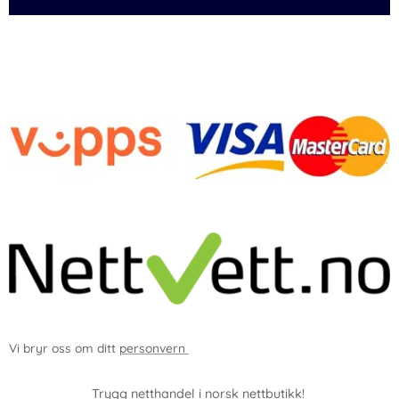
-
Vi bryr oss om ditt
personvern
Trygg netthandel i norsk nettbutikk!