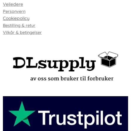
Veiledere
Personvern
Cookiepolicy
Bestilling & retur
Vilkår & betingelser