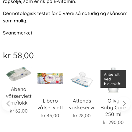
rapsolje, som er rik på E-vitamin.
Dermatologisk testet for å være så naturlig og skånsom
som mulig.
Svanemerket.
kr
58,00
Anbefalt
ved
bleieskift
Abena
våtservietter
Libero
Attends
Olivy
m/lokk
ter
våtserviett
vaskeserviett
Baby Care
kr
62,00
250 ml
kr
45,00
kr
78,00
kr
290,00