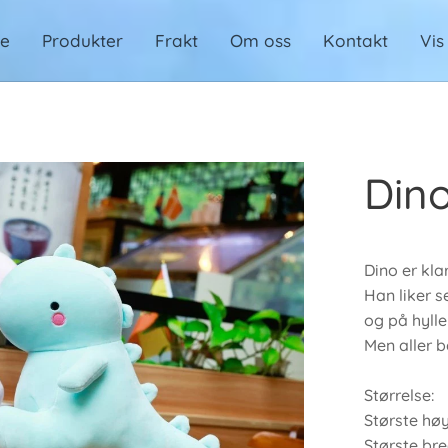
de
Produkter
Frakt
Om oss
Kontakt
Vis
Din
Dino er klar
Han liker s
og på hyll
Men aller 
Størrelse:
Største hø
Største br