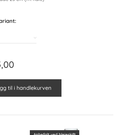
ariant:
,00
gg til i handlekurven
Anbefalt ved bleieskift