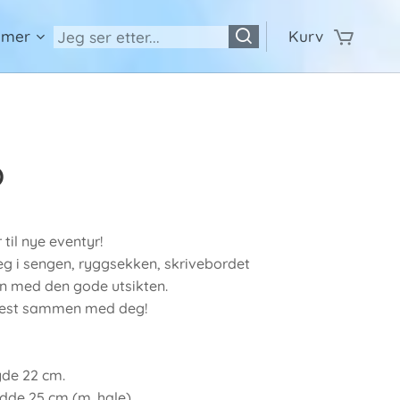
 mer
Kurv
o
 til nye eventyr!
eg i sengen, ryggsekken, skrivebordet
en med den gode utsikten.
best sammen med deg!
yde 22 cm.
edde 25 cm (m. hale)