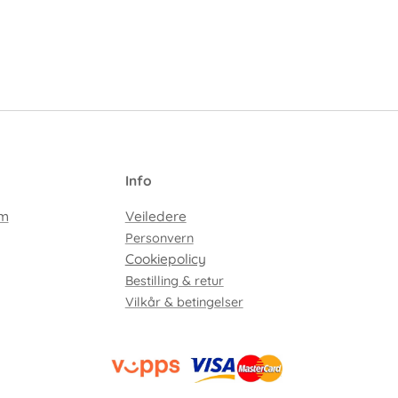
I
nfo
em
Veiledere
Personvern
Cookiepolicy
Bestilling & retur
Vilkår & betingelser