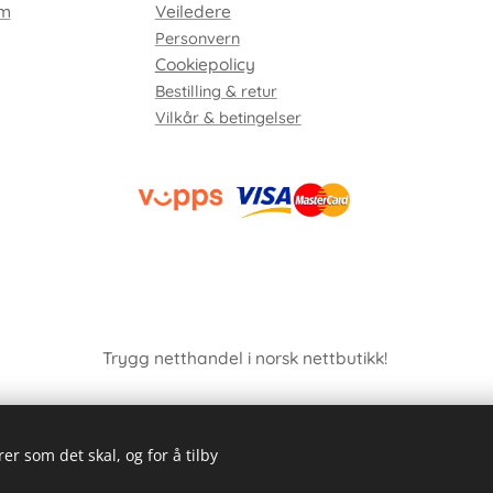
em
Veiledere
Personvern
Cookiepolicy
Bestilling & retur
Vilkår & betingelser
Trygg netthandel i norsk nettbutikk!
er som det skal, og for å tilby