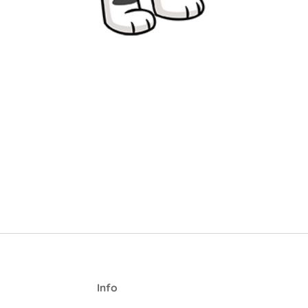
I
nfo