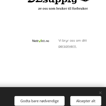
Vi bryr oss om ditt
personvern
Godta bare nødvendige
Aksepter alt