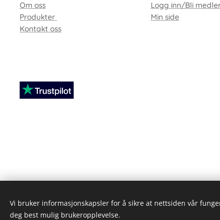
Om oss
Logg inn/Bli medl
Produkter
Min side
Kontakt oss
-
Vi bruker informasjonskapsler for å sikre at nettsiden vår funger
deg best mulig brukeropplevelse.