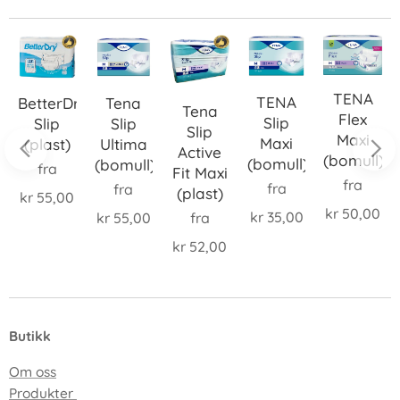
TENA
TENA
Tena
BetterDry
Tena
Flex
sje
Slip
Slip
Slip
Slip
Maxi
Maxi
Ultima
(plast)
Active
(bomull)
(bomull)
(bomull)
fra
Fit Maxi
jon
fra
fra
fra
(plast)
kr
55,00
kr
50,00
kr
35,00
fra
kr
55,00
kr
52,00
Butikk
Om oss
Produkter