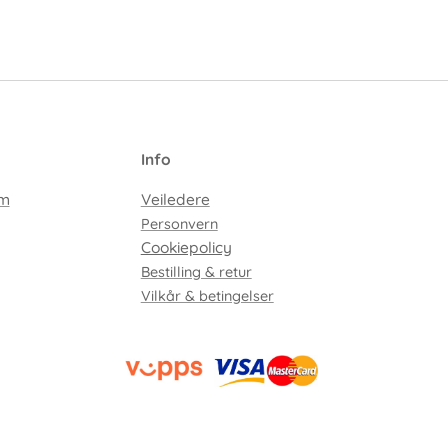
I
nfo
em
Veiledere
Personvern
Cookiepolicy
Bestilling & retur
Vilkår & betingelser