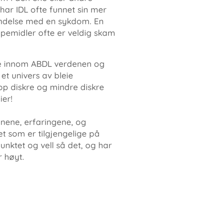
å har IDL ofte funnet sin mer
rbindelse med en sykdom. En
lpemidler ofte er veldig skam
de innom ABDL verdenen og
et univers av bleie
pp diskre og mindre diskre
ier!
onene, erfaringene, og
t som er tilgjengelige på
unktet og vell så det, og har
r høyt.