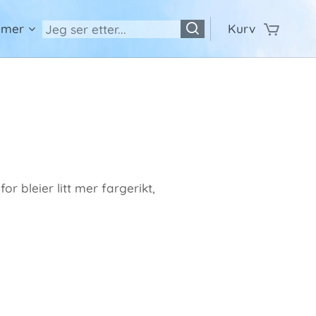
 mer
Kurv
r bleier litt mer fargerikt,