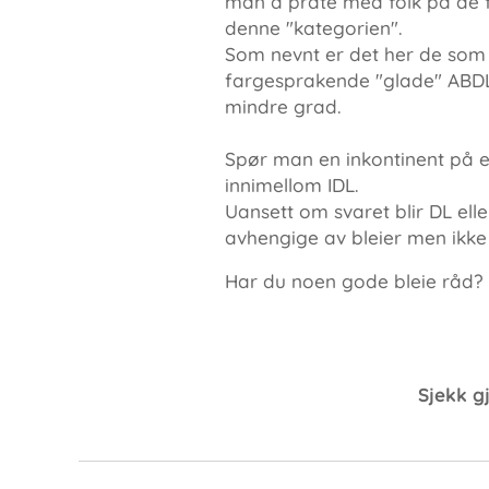
man å prate med folk på de f
denne "kategorien".
Som nevnt er det her de som h
fargesprakende "glade" ABDL-b
mindre grad.
Spør man en inkontinent på et
innimellom IDL.
Uansett om svaret blir DL ell
avhengige av bleier men ikke l
Har du noen gode bleie råd? 
Sjekk g