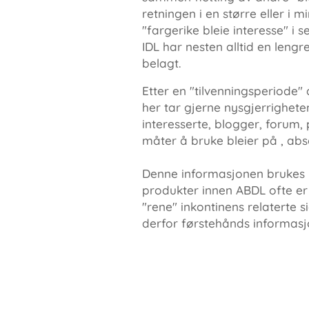
retningen i en større eller i m
"fargerike bleie interesse" i 
IDL har nesten alltid en leng
belagt.
Etter en "tilvenningsperiode
her tar gjerne nysgjerrighete
interesserte, blogger, forum,
måter å bruke bleier på , abso
Denne informasjonen brukes i 
produkter innen ABDL ofte er 
"rene" inkontinens relaterte s
derfor førstehånds informasj