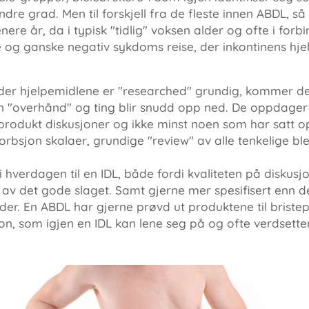
indre grad. Men til forskjell fra de fleste innen ABDL, s
senere år, da i typisk "tidlig" voksen alder og ofte i fo
re og ganske negativ sykdoms reise, der inkontinens hje
" der hjelpemidlene er "researched" grundig, kommer 
n "overhånd" og ting blir snudd opp ned. De oppdager 
 produkt diskusjoner og ikke minst noen som har satt o
rbsjon skalaer, grundige "review" av alle tenkelige ble
hverdagen til en IDL, både fordi kvaliteten på diskusj
av det gode slaget. Samt gjerne mer spesifisert enn de
ider. En ABDL har gjerne prøvd ut produktene til bristep
on, som igjen en IDL kan lene seg på og ofte verdsette