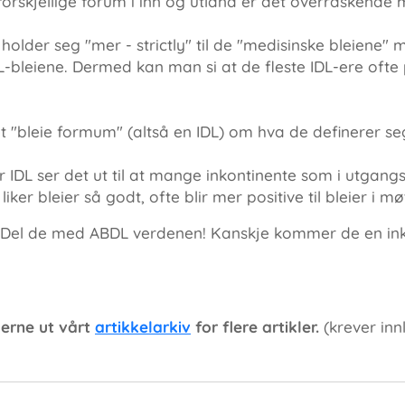
orskjellige forum i inn og utland er det overrasken
older seg "mer - strictly" til de "medisinske bleiene"
leiene. Dermed kan man si at de fleste IDL-ere ofte pa
 "bleie formum" (altså en IDL) om hva de definerer se
er IDL ser det ut til at mange inkontinente som i utgang
iker bleier så godt, ofte blir mer positive til bleier i 
Del de med ABDL verdenen! Kanskje kommer de en inkont
jerne ut vårt
artikkelarkiv
for flere artikler.
(krever inn