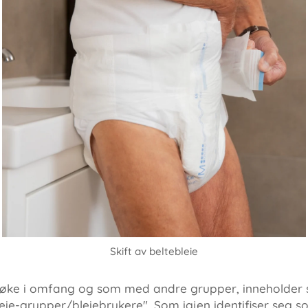
Skift av beltebleie
ig øke i omfang og som med andre grupper, inneholder 
ie-grupper/bleiebrukere". Som igjen identifiser seg so