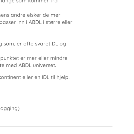
de mange som kommer fra
 mens andre elsker de mer
sser inn i ABDL i større eller
g som, er ofte svaret DL og
spunktet er mer eller mindre
møte med ABDL universet.
inent eller en IDL til hjelp.
logging)