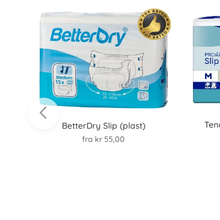
tra
Ten
BetterDry Slip (plast)
fra
kr
55,00